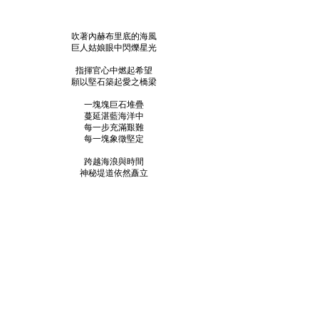
吹著內赫布里底的海風
巨人姑娘眼中閃爍星光
指揮官心中燃起希望
願以堅石築起愛之橋梁
一塊塊巨石堆疊
蔓延湛藍海洋中
每一步充滿艱難
每一塊象徵堅定
跨越海浪與時間
神秘堤道依然矗立